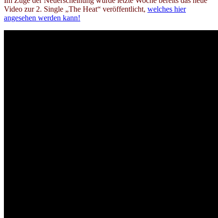
Im Zuge der Neuerscheinung wurde letzte Woche bereits das neue
Video zur 2. Single „The Heat“ veröffentlicht,
welches hier
angesehen werden kann!