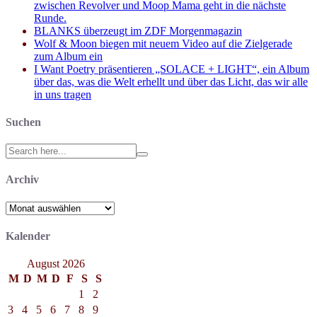
zwischen Revolver und Moop Mama geht in die nächste
Runde.
BLANKS überzeugt im ZDF Morgenmagazin
Wolf & Moon biegen mit neuem Video auf die Zielgerade
zum Album ein
I Want Poetry präsentieren „SOLACE + LIGHT“, ein Album
über das, was die Welt erhellt und über das Licht, das wir alle
in uns tragen
Suchen
Search
for:
Archiv
Archiv
Kalender
August 2026
M
D
M
D
F
S
S
1
2
3
4
5
6
7
8
9