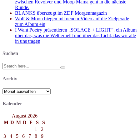
zwischen Revolver und Moop Mama geht in die nächste
Runde.
BLANKS überzeugt im ZDF Morgenmagazin
Wolf & Moon biegen mit neuem Video auf die Zielgerade
zum Album ein
I Want Poetry präsentieren „SOLACE + LIGHT“, ein Album
über das, was die Welt erhellt und über das Licht, das wir alle
in uns tragen
Suchen
Search
for:
Archiv
Archiv
Kalender
August 2026
M
D
M
D
F
S
S
1
2
3
4
5
6
7
8
9