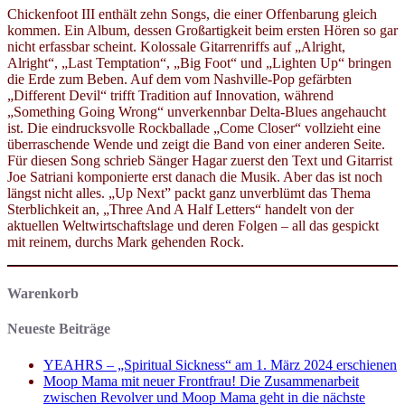
Chickenfoot III enthält zehn Songs, die einer Offenbarung gleich
kommen. Ein Album, dessen Großartigkeit beim ersten Hören so gar
nicht erfassbar scheint. Kolossale Gitarrenriffs auf „Alright,
Alright“, „Last Temptation“, „Big Foot“ und „Lighten Up“ bringen
die Erde zum Beben. Auf dem vom Nashville-Pop gefärbten
„Different Devil“ trifft Tradition auf Innovation, während
„Something Going Wrong“ unverkennbar Delta-Blues angehaucht
ist. Die eindrucksvolle Rockballade „Come Closer“ vollzieht eine
überraschende Wende und zeigt die Band von einer anderen Seite.
Für diesen Song schrieb Sänger Hagar zuerst den Text und Gitarrist
Joe Satriani komponierte erst danach die Musik. Aber das ist noch
längst nicht alles. „Up Next” packt ganz unverblümt das Thema
Sterblichkeit an, „Three And A Half Letters“ handelt von der
aktuellen Weltwirtschaftslage und deren Folgen – all das gespickt
mit reinem, durchs Mark gehenden Rock.
Warenkorb
Neueste Beiträge
YEAHRS – „Spiritual Sickness“ am 1. März 2024 erschienen
Moop Mama mit neuer Frontfrau! Die Zusammenarbeit
zwischen Revolver und Moop Mama geht in die nächste