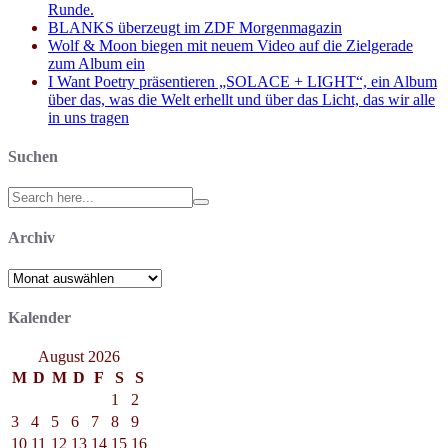
Runde.
BLANKS überzeugt im ZDF Morgenmagazin
Wolf & Moon biegen mit neuem Video auf die Zielgerade
zum Album ein
I Want Poetry präsentieren „SOLACE + LIGHT“, ein Album
über das, was die Welt erhellt und über das Licht, das wir alle
in uns tragen
Suchen
Search
for:
Archiv
Archiv
Kalender
August 2026
M
D
M
D
F
S
S
1
2
3
4
5
6
7
8
9
10
11
12
13
14
15
16