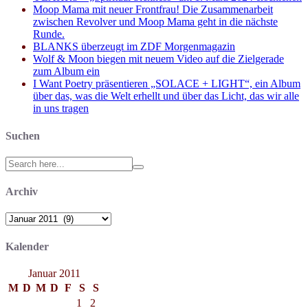
Moop Mama mit neuer Frontfrau! Die Zusammenarbeit
zwischen Revolver und Moop Mama geht in die nächste
Runde.
BLANKS überzeugt im ZDF Morgenmagazin
Wolf & Moon biegen mit neuem Video auf die Zielgerade
zum Album ein
I Want Poetry präsentieren „SOLACE + LIGHT“, ein Album
über das, was die Welt erhellt und über das Licht, das wir alle
in uns tragen
Suchen
Search
for:
Archiv
Archiv
Kalender
Januar 2011
M
D
M
D
F
S
S
1
2