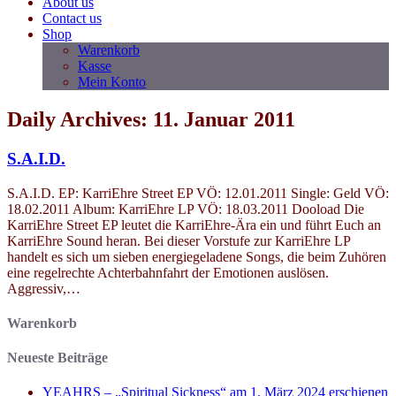
About us
Contact us
Shop
Warenkorb
Kasse
Mein Konto
Daily Archives: 11. Januar 2011
S.A.I.D.
S.A.I.D. EP: KarriEhre Street EP VÖ: 12.01.2011 Single: Geld VÖ:
18.02.2011 Album: KarriEhre LP VÖ: 18.03.2011 Dooload Die
KarriEhre Street EP leutet die KarriEhre-Ära ein und führt Euch an
KarriEhre Sound heran. Bei dieser Vorstufe zur KarriEhre LP
handelt es sich um sieben energiegeladene Songs, die beim Zuhören
eine regelrechte Achterbahnfahrt der Emotionen auslösen.
Aggressiv,…
Warenkorb
Neueste Beiträge
YEAHRS – „Spiritual Sickness“ am 1. März 2024 erschienen