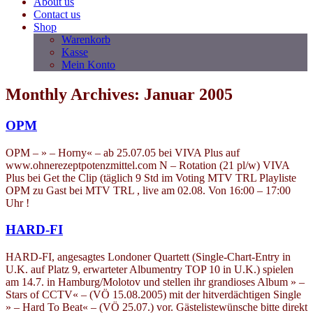
About us
Contact us
Shop
Warenkorb
Kasse
Mein Konto
Monthly Archives: Januar 2005
OPM
OPM – » – Horny« – ab 25.07.05 bei VIVA Plus auf
www.ohnerezeptpotenzmittel.com N – Rotation (21 pl/w) VIVA
Plus bei Get the Clip (täglich 9 Std im Voting MTV TRL Playliste
OPM zu Gast bei MTV TRL , live am 02.08. Von 16:00 – 17:00
Uhr !
HARD-FI
HARD-FI, angesagtes Londoner Quartett (Single-Chart-Entry in
U.K. auf Platz 9, erwarteter Albumentry TOP 10 in U.K.) spielen
am 14.7. in Hamburg/Molotov und stellen ihr grandioses Album » –
Stars of CCTV« – (VÖ 15.08.2005) mit der hitverdächtigen Single
» – Hard To Beat« – (VÖ 25.07.) vor. Gästelistewünsche bitte direkt