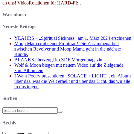
an uns! VideoRotationen für HARD-FI:…
Warenkorb
Neueste Beiträge
YEAHRS – „Spiritual Sickness“ am 1. März 2024 erschienen
Moop Mama mit neuer Frontfrau! Die Zusammenarbeit
zwischen Revolver und Moop Mama geht in die nächste
Runde.
BLANKS überzeugt im ZDF Morgenmagazin
Wolf & Moon biegen mit neuem Video auf die Zielgerade
zum Album ein
I Want Poetry präsentieren „SOLACE + LIGHT“, ein Album
über das, was die Welt erhellt und über das Licht, das wir alle
in uns tragen
Suchen
Search
for:
Archiv